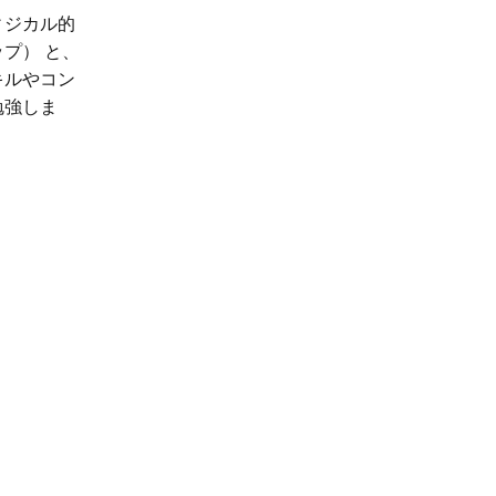
ィジカル的
プ） と、
キルやコン
勉強しま