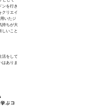
ドンを行き
をクリエイ
を用いたジ
気持ちが大
新しいこと
生活をして
いはありま
A 
こと学ぶコ