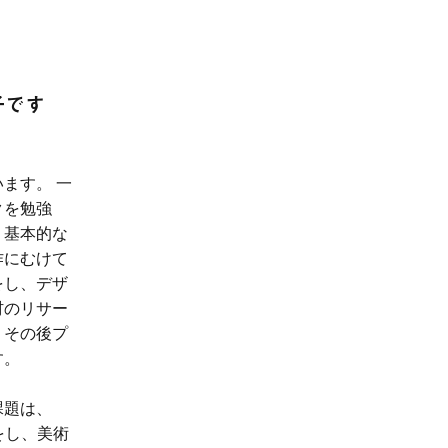
子です
ます。 一
クを勉強
。基本的な
作にむけて
をし、デザ
材のリサー
、その後プ
。 
課題は、
をし、美術