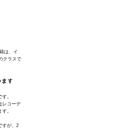
。
国籍は、イ
のクラスで
います
す。 
はレコーデ
す。 
ですが、2